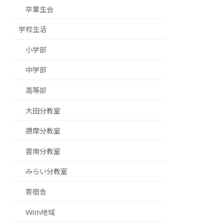
卒業生会
学校生活
小学部
中学部
高等部
大田分教室
邇摩分教室
雲南分教室
みらい分教室
寄宿舎
With地域