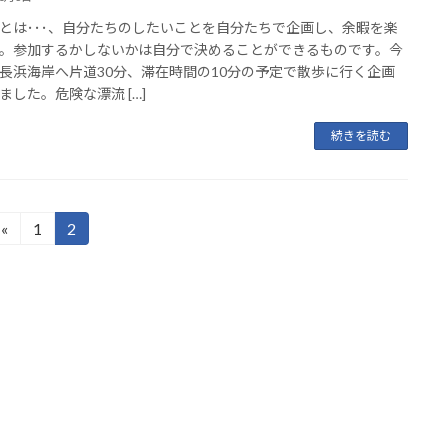
とは･･･、自分たちのしたいことを自分たちで企画し、余暇を楽
。参加するかしないかは自分で決めることができるものです。今
長浜海岸へ片道30分、滞在時間の10分の予定で散歩に行く企画
ました。危険な漂流 […]
続きを読む
«
1
2
固
固
定
定
ペ
ペ
ー
ー
ジ
ジ