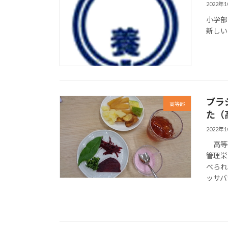
2022年
小学部
新しい
ブラ
高等部
た（
2022年
高等部
管理栄
べられ
ッサバ