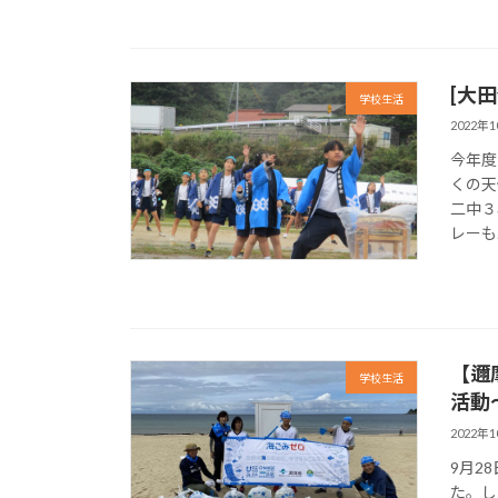
[大
学校生活
2022年
今年度
くの天
二中３
レーも
【邇
学校生活
活動
2022年
9月2
た。し