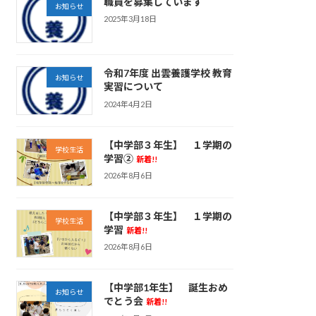
職員を募集しています
お知らせ
2025年3月18日
令和7年度 出雲養護学校 教育
お知らせ
実習について
2024年4月2日
【中学部３年生】 １学期の
学校生活
学習②
新着!!
2026年8月6日
【中学部３年生】 １学期の
学校生活
学習
新着!!
2026年8月6日
【中学部1年生】 誕生おめ
お知らせ
でとう会
新着!!