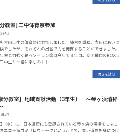
田分教室] 二中体育祭参加
10月4日
も大田二中の体育祭に参加しました。練習を重ね、当日はあいに
候でしたが、それぞれの出番で力を発揮することができました。
年生と力強く踊るソーラン節は今年で８年目。交流種目のBOXリ
二中生と一緒に楽しみ […]
続きを読む
摩分教室】地域貢献活動（3年生） ～琴ヶ浜清掃
～
10月4日
8日（水）に、日本遺産にも登録されている琴ヶ浜の清掃をしまし
まエコ＋海ゴミゼロウィークということで、青い道具を身につけ