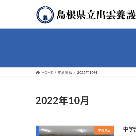
コ
ナ
ン
ビ
テ
ゲ
ン
ー
ツ
シ
へ
ョ
ス
ン
キ
に
ッ
移
プ
動
HOME
更新情報
2022年10月
2022年10月
中学
学校生活