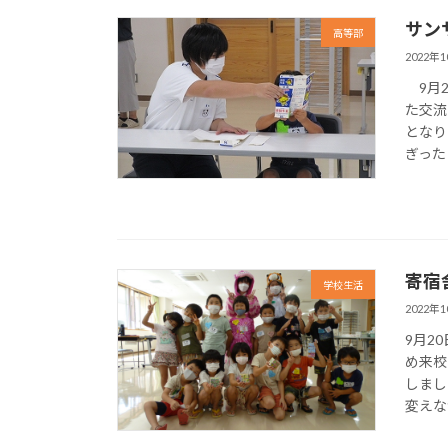
サン
高等部
2022年
9月2
た交流
となり
ぎった
寄宿
学校生活
2022年
9月2
め来校
しまし
変えな