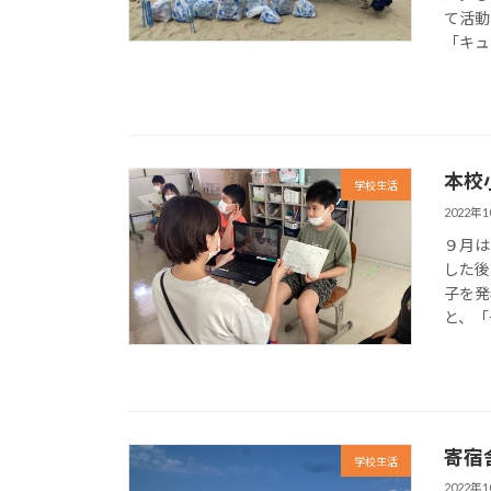
て活動
「キュ
本校
学校生活
2022年
９月は
した後
子を発
と、「
寄宿
学校生活
2022年