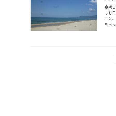
余暇日
しむ日
回は、
を考え
投
稿
の
ペ
ー
ジ