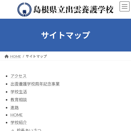
コ
ナ
ン
ビ
テ
ゲ
ン
ー
ツ
シ
へ
ョ
サイトマップ
ス
ン
キ
に
ッ
移
プ
動
HOME
サイトマップ
アクセス
出雲養護学校周年記念事業
学校生活
教育相談
進路
HOME
学校紹介
校長あいさつ