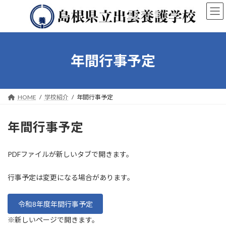
コ
ナ
ン
ビ
テ
ゲ
ン
ー
ツ
シ
へ
ョ
年間行事予定
ス
ン
キ
に
ッ
移
プ
動
HOME
学校紹介
年間行事予定
年間行事予定
PDFファイルが新しいタブで開きます。
行事予定は変更になる場合があります。
令和8年度年間行事予定
※新しいページで開きます。