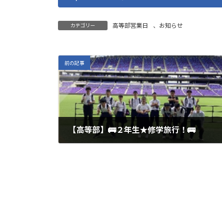
日
時
:
高等部営業日
、
お知らせ
カテゴリー
前の記事
【高等部】🚌２年生★修学旅行！🚌
2025年11月6日