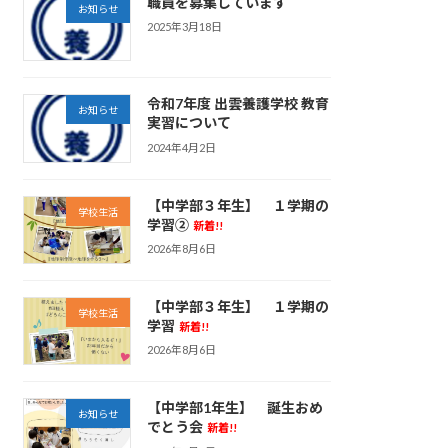
職員を募集しています
お知らせ
2025年3月18日
令和7年度 出雲養護学校 教育
お知らせ
実習について
2024年4月2日
【中学部３年生】 １学期の
学校生活
学習②
新着!!
2026年8月6日
【中学部３年生】 １学期の
学校生活
学習
新着!!
2026年8月6日
【中学部1年生】 誕生おめ
お知らせ
でとう会
新着!!