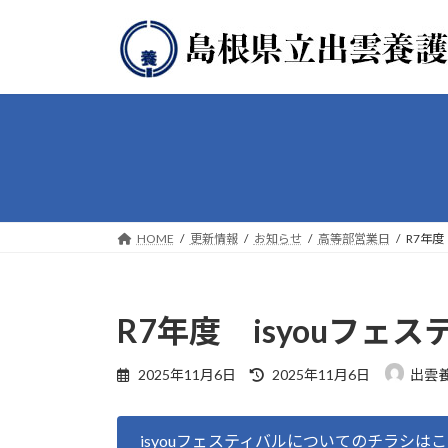
コ
ナ
ン
ビ
テ
ゲ
ン
ー
ツ
シ
へ
ョ
ス
ン
キ
に
ッ
移
プ
動
HOME
更新情報
お知らせ
高等部営業日
R7年度
R7年度 isyouフェ
最
2025年11月6日
2025年11月6日
出雲
終
更
新
isyouフェスティバルについてのチラシは