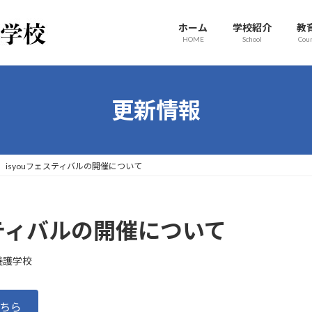
ホーム
学校紹介
教
HOME
School
Cou
更新情報
 isyouフェスティバルの開催について
スティバルの開催について
養護学校
こちら