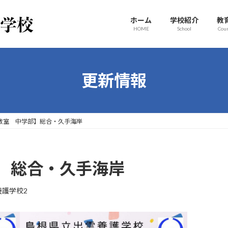
ホーム
学校紹介
教
HOME
School
Cou
更新情報
教室 中学部】総合・久手海岸
】総合・久手海岸
養護学校2