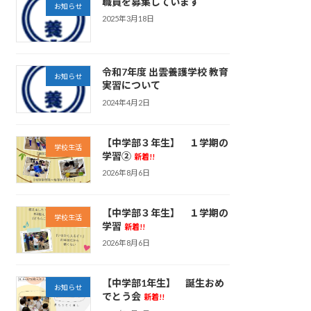
職員を募集しています
お知らせ
2025年3月18日
令和7年度 出雲養護学校 教育
お知らせ
実習について
2024年4月2日
【中学部３年生】 １学期の
学校生活
学習②
新着!!
2026年8月6日
【中学部３年生】 １学期の
学校生活
学習
新着!!
2026年8月6日
【中学部1年生】 誕生おめ
お知らせ
でとう会
新着!!