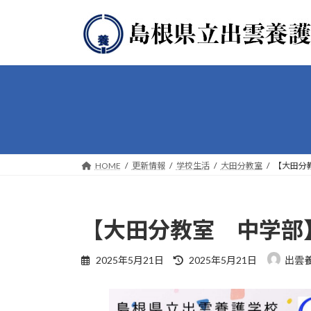
コ
ナ
ン
ビ
テ
ゲ
ン
ー
ツ
シ
へ
ョ
ス
ン
キ
に
ッ
移
プ
動
HOME
更新情報
学校生活
大田分教室
【大田分
【大田分教室 中学部
最
2025年5月21日
2025年5月21日
出雲
終
更
新