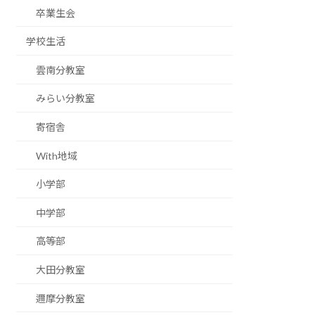
卒業生会
学校生活
雲南分教室
みらい分教室
寄宿舎
With地域
小学部
中学部
高等部
大田分教室
邇摩分教室