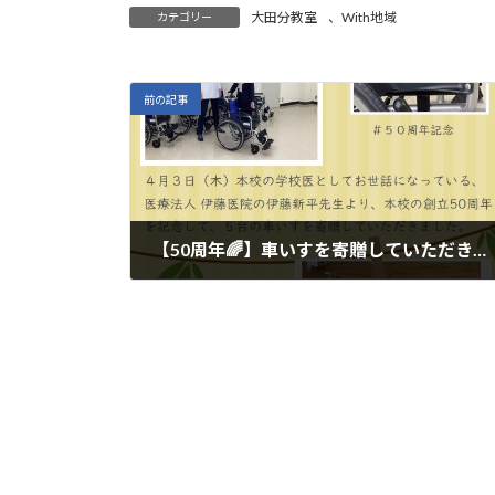
大田分教室
、
With地域
カテゴリー
前の記事
【50周年🌈】車いすを寄贈していただきました
2025年5月20日