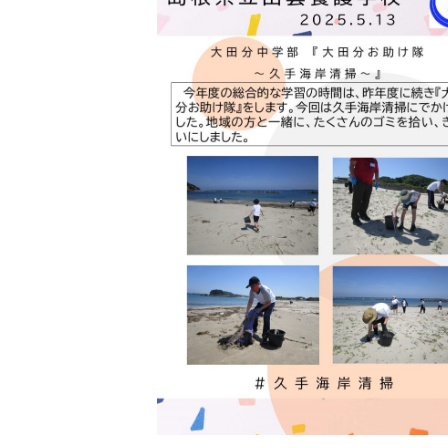
日
時
: