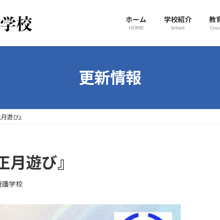
ホーム
学校紹介
教
HOME
School
Cou
更新情報
正月遊び』
正月遊び』
養護学校