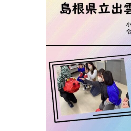
日
時
: