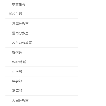
卒業生会
学校生活
邇摩分教室
雲南分教室
みらい分教室
寄宿舎
With地域
小学部
中学部
高等部
大田分教室