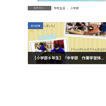
学校生活
、
小学部
カテゴリー
前の記事
【小学部６年生】『中学部 作業学習体験』
2025年1月30日