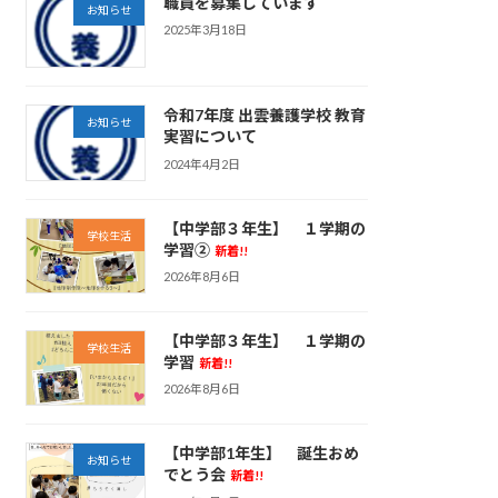
職員を募集しています
お知らせ
2025年3月18日
令和7年度 出雲養護学校 教育
お知らせ
実習について
2024年4月2日
【中学部３年生】 １学期の
学校生活
学習②
新着!!
2026年8月6日
【中学部３年生】 １学期の
学校生活
学習
新着!!
2026年8月6日
【中学部1年生】 誕生おめ
お知らせ
でとう会
新着!!