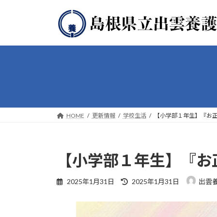
コ
ナ
ン
ビ
テ
ゲ
ン
ー
ツ
シ
へ
ョ
ス
ン
キ
に
ッ
移
プ
動
HOME
更新情報
学校生活
【小学部１年生】『お
【小学部１年生】『お
最
2025年1月31日
2025年1月31日
出雲
終
更
新