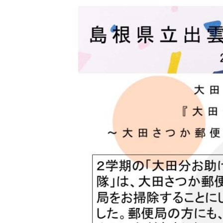
更
新
日
時
: