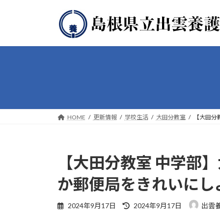
コ
ナ
ン
ビ
テ
ゲ
ン
ー
ツ
シ
へ
ョ
ス
ン
キ
に
ッ
移
プ
動
HOME
更新情報
学校生活
大田分教室
【大田分
【大田分教室 中学部
か郵便局をきれいにし
最
2024年9月17日
2024年9月17日
出雲
終