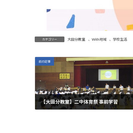
大田分教室
、
With地域
、
学校生活
カテゴリー
前の記事
【大田分教室】二中体育祭 事前学習
2024年9月13日