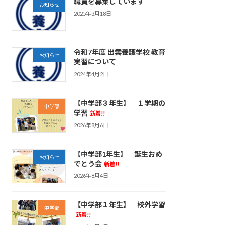
職員を募集しています
お知らせ
2025年3月18日
令和7年度 出雲養護学校 教育
お知らせ
実習について
2024年4月2日
【中学部３年生】 １学期の
中学部
学習
新着!!
2026年8月6日
【中学部1年生】 誕生おめ
お知らせ
でとう会
新着!!
2026年8月4日
【中学部１年生】 校外学習
中学部
新着!!