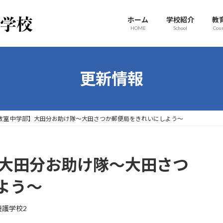
ホーム
学校紹介
教
HOME
School
Cou
更新情報
教室 中学部】大田分お助け隊～大田さつか郵便局をきれいにしよう～
】大田分お助け隊～大田さつ
よう～
養護学校2