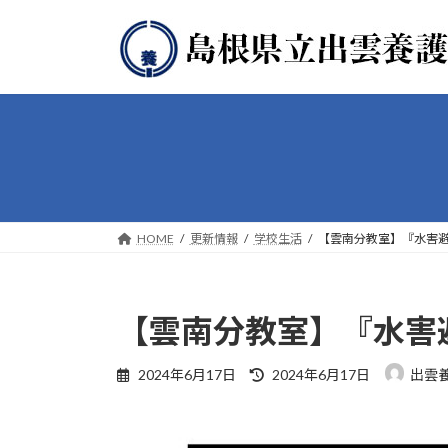
コ
ナ
ン
ビ
テ
ゲ
ン
ー
ツ
シ
へ
ョ
ス
ン
キ
に
ッ
移
プ
動
HOME
更新情報
学校生活
【雲南分教室】『水害
【雲南分教室】『水害
最
2024年6月17日
2024年6月17日
出雲
終
更
新