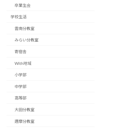
卒業生会
学校生活
雲南分教室
みらい分教室
寄宿舎
With地域
小学部
中学部
高等部
大田分教室
邇摩分教室