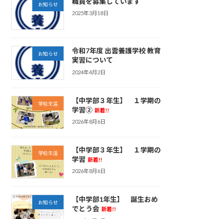
職員を募集しています
お知らせ
2025年3月18日
令和7年度 出雲養護学校 教育
お知らせ
実習について
2024年4月2日
【中学部３年生】 １学期の
学校生活
学習②
新着!!
2026年8月6日
【中学部３年生】 １学期の
学校生活
学習
新着!!
2026年8月6日
【中学部1年生】 誕生おめ
お知らせ
でとう会
新着!!