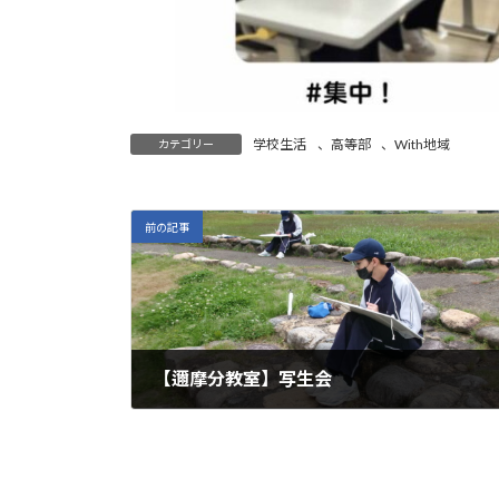
学校生活
、
高等部
、
With地域
カテゴリー
前の記事
【邇摩分教室】写生会
2024年5月23日