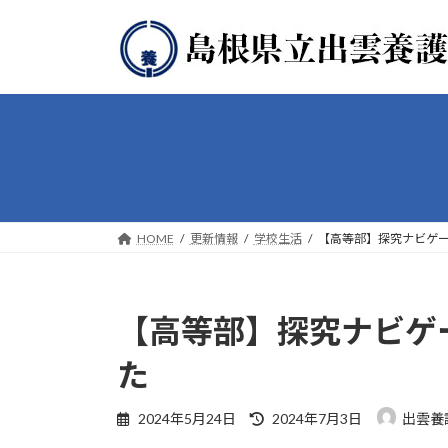
コ
ナ
ン
ビ
テ
ゲ
ン
ー
ツ
シ
へ
ョ
ス
ン
キ
に
ッ
移
プ
動
HOME
更新情報
学校生活
【高等部】探究ナビゲ
【高等部】探究ナビゲ
た
最
2024年5月24日
2024年7月3日
出雲養
終