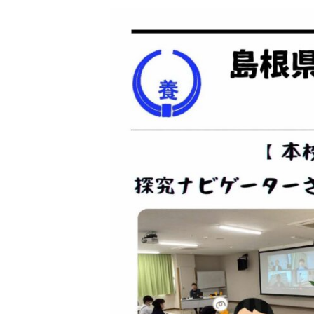
更
新
日
時
: