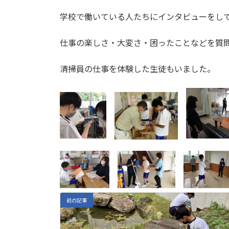
日
時
学校で働いている人たちにインタビューをし
:
仕事の楽しさ・大変さ・困ったことなどを質
清掃員の仕事を体験した生徒もいました。
前の記事