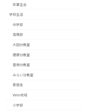
卒業生会
学校生活
中学部
高等部
大田分教室
邇摩分教室
雲南分教室
みらい分教室
寄宿舎
With地域
小学部