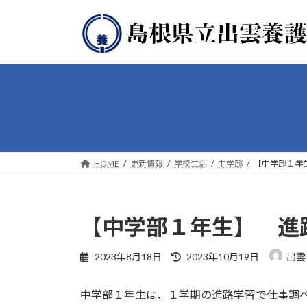
コ
ナ
ン
ビ
テ
ゲ
ン
ー
ツ
シ
へ
ョ
ス
ン
キ
に
ッ
移
プ
動
HOME
更新情報
学校生活
中学部
【中学部１年
【中学部１年生】 進
最
2023年8月18日
2023年10月19日
出雲
終
更
中学部１年生は、１学期の進路学習で仕事調
新