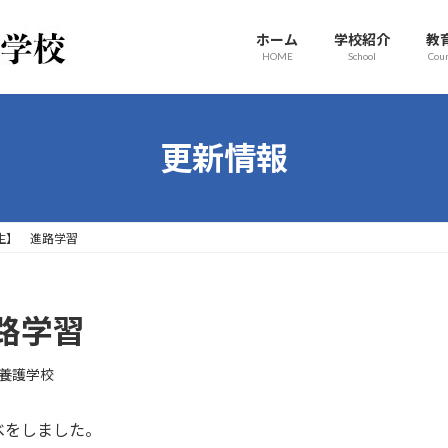
ホーム
学校紹介
教
HOME
School
Cou
更新情報
生】 進路学習
路学習
養護学校
べをしました。