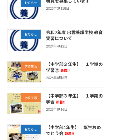
職員を募集しています
お知らせ
2025年3月18日
令和7年度 出雲養護学校 教育
お知らせ
実習について
2024年4月2日
【中学部３年生】 １学期の
学校生活
学習②
新着!!
2026年8月6日
【中学部３年生】 １学期の
学校生活
学習
新着!!
2026年8月6日
【中学部1年生】 誕生おめ
お知らせ
でとう会
新着!!