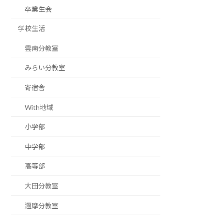
卒業生会
学校生活
雲南分教室
みらい分教室
寄宿舎
With地域
小学部
中学部
高等部
大田分教室
邇摩分教室