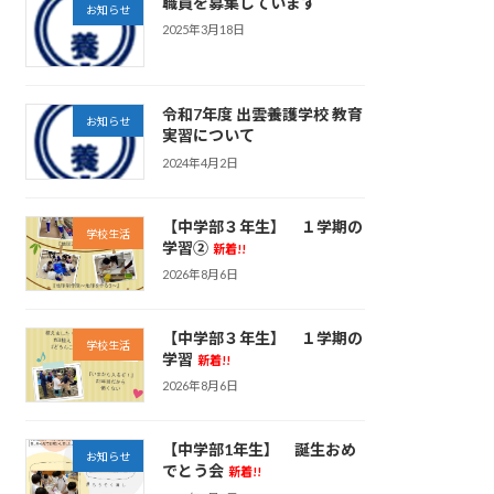
職員を募集しています
お知らせ
2025年3月18日
令和7年度 出雲養護学校 教育
お知らせ
実習について
2024年4月2日
【中学部３年生】 １学期の
学校生活
学習②
新着!!
2026年8月6日
【中学部３年生】 １学期の
学校生活
学習
新着!!
2026年8月6日
【中学部1年生】 誕生おめ
お知らせ
でとう会
新着!!