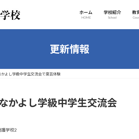
ホーム
学校紹介
教
HOME
School
Cou
更新情報
なかよし学級中学生交流会で窯芸体験
】なかよし学級中学生交流会
養護学校2