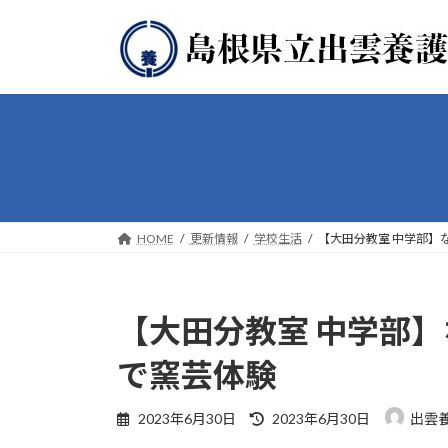
コ
ナ
ン
ビ
テ
ゲ
ン
ー
ツ
シ
へ
ョ
ス
ン
キ
に
ッ
移
プ
動
HOME
更新情報
学校生活
【大田分教室 中学部】
【大田分教室 中学部
で窯芸体験
最
2023年6月30日
2023年6月30日
出雲
終