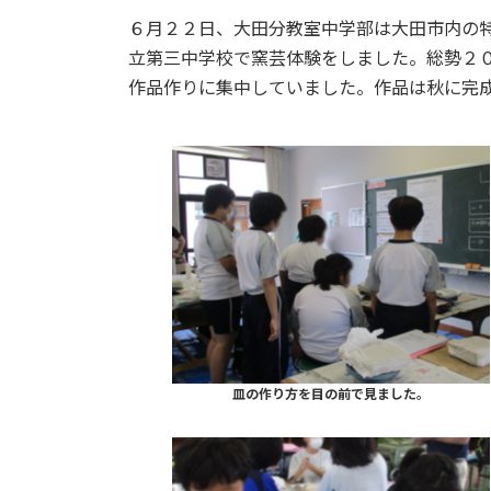
更
６月２２日、大田分教室中学部は大田市内の
新
日
立第三中学校で窯芸体験をしました。総勢２
時
作品作りに集中していました。作品は秋に完
:
皿の作り方を目の前で見ました。