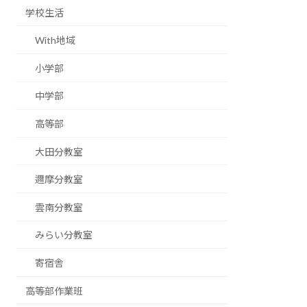
学校生活
With地域
小学部
中学部
高等部
大田分教室
邇摩分教室
雲南分教室
みらい分教室
寄宿舎
高等部作業班