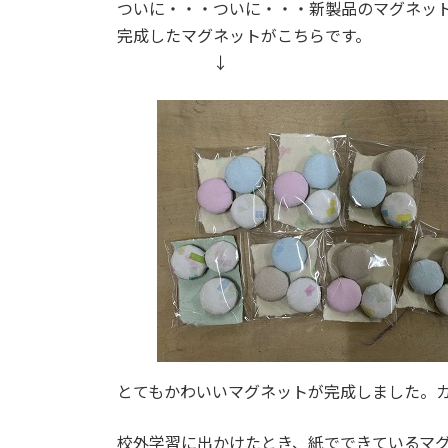
日
ついに・・・ついに・・・新製品のマグネッ
時
完成したマグネットがこちらです。
:
↓
とてもかわいいマグネットが完成しました。
校外学習に出かけたとき、紙でできているマ