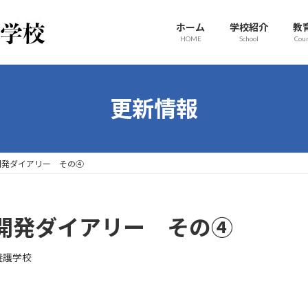
ホーム
学校紹介
教
HOME
School
Cou
更新情報
開発ダイアリー その④
開発ダイアリー その④
養護学校