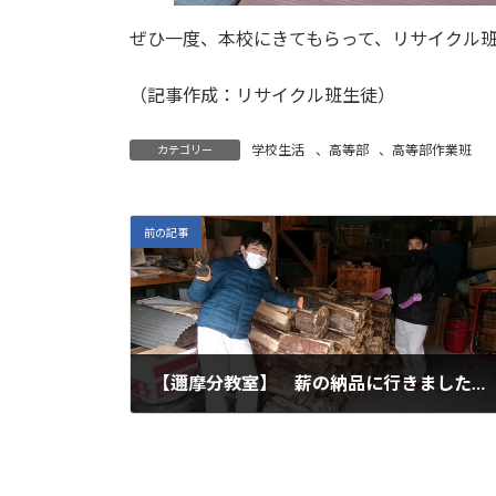
ぜひ一度、本校にきてもらって、リサイクル
（記事作成：リサイクル班生徒）
学校生活
、
高等部
、
高等部作業班
カテゴリー
前の記事
【邇摩分教室】 薪の納品に行きました（農業班）
2023年3月10日