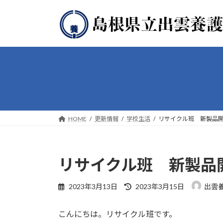
コ
ナ
ン
ビ
テ
ゲ
ン
ー
ツ
シ
へ
ョ
ス
ン
キ
に
ッ
移
プ
動
HOME
更新情報
学校生活
リサイクル班 新製品
リサイクル班 新製品
最
2023年3月13日
2023年3月15日
出雲
終
更
こんにちは。リサイクル班です。
新