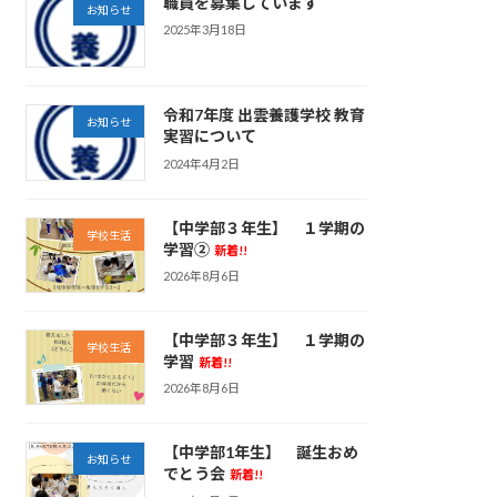
職員を募集しています
お知らせ
2025年3月18日
令和7年度 出雲養護学校 教育
お知らせ
実習について
2024年4月2日
【中学部３年生】 １学期の
学校生活
学習②
新着!!
2026年8月6日
【中学部３年生】 １学期の
学校生活
学習
新着!!
2026年8月6日
【中学部1年生】 誕生おめ
お知らせ
でとう会
新着!!