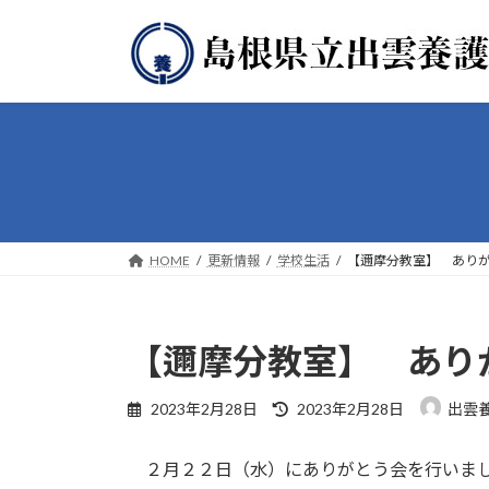
コ
ナ
ン
ビ
テ
ゲ
ン
ー
ツ
シ
へ
ョ
ス
ン
キ
に
ッ
移
プ
動
HOME
更新情報
学校生活
【邇摩分教室】 あり
【邇摩分教室】 あり
最
2023年2月28日
2023年2月28日
出雲
終
更
２月２２日（水）にありがとう会を行いまし
新