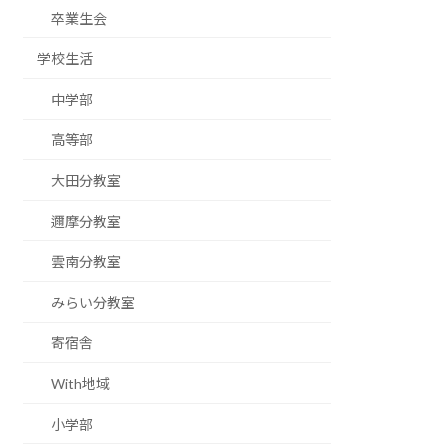
卒業生会
学校生活
中学部
高等部
大田分教室
邇摩分教室
雲南分教室
みらい分教室
寄宿舎
With地域
小学部