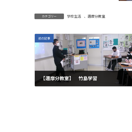
学校生活
、
邇摩分教室
カテゴリー
前の記事
【邇摩分教室】 竹島学習
2023年2月28日