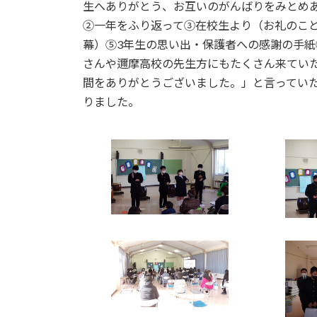
日
生へありがとう、お互いのがんばりをみとめ
時
②一年をふり返って③在校生より（お礼のこと
:
幕）⑤3年生の思い出・保護者への感謝の手
さんや邇摩高校の先生方にもたくさん来てい
間をありがとうございました。」と言ってい
りました。