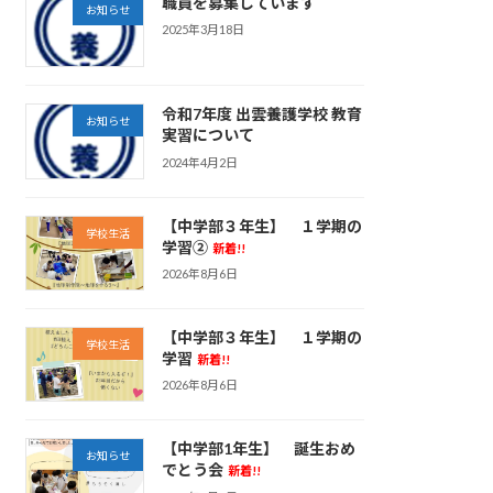
職員を募集しています
お知らせ
2025年3月18日
令和7年度 出雲養護学校 教育
お知らせ
実習について
2024年4月2日
【中学部３年生】 １学期の
学校生活
学習②
新着!!
2026年8月6日
【中学部３年生】 １学期の
学校生活
学習
新着!!
2026年8月6日
【中学部1年生】 誕生おめ
お知らせ
でとう会
新着!!