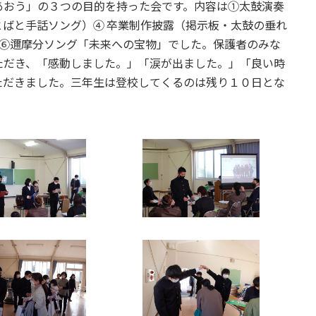
あおう」の３つの目的を持った会です。内容は①太鼓演奏
ばと手話ソング）④ 卒業制作披露（掲示板・太鼓の垂れ
紙⑥邇摩分ソング「未来への宝物」でした。保護者のみな
ただき、「感動しました。」「涙が出ました。」「良い時
ただきました。三年生は登校してくるのは残り１０日とな