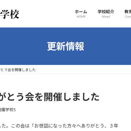
ホーム
学校紹介
教
HOME
School
Cou
更新情報
がとう会を開催しました
がとう会を開催しました
養護学校5
た。この会は「お世話になった方々へありがとう、３年