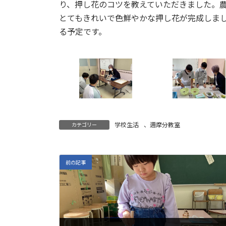
日
り、押し花のコツを教えていただきました。
時
とてもきれいで色鮮やかな押し花が完成しま
:
る予定です。
学校生活
、
邇摩分教室
カテゴリー
前の記事