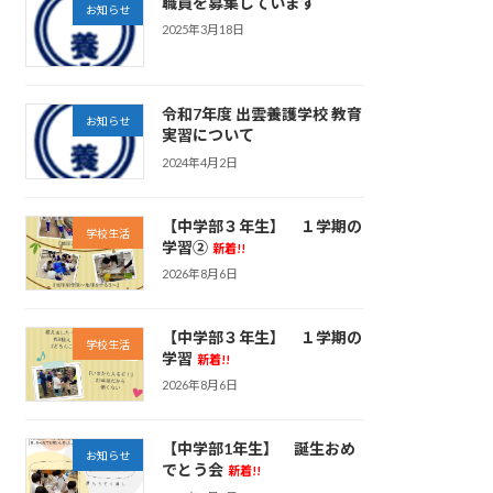
職員を募集しています
お知らせ
2025年3月18日
令和7年度 出雲養護学校 教育
お知らせ
実習について
2024年4月2日
【中学部３年生】 １学期の
学校生活
学習②
新着!!
2026年8月6日
【中学部３年生】 １学期の
学校生活
学習
新着!!
2026年8月6日
【中学部1年生】 誕生おめ
お知らせ
でとう会
新着!!