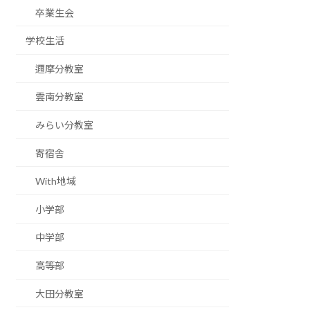
卒業生会
学校生活
邇摩分教室
雲南分教室
みらい分教室
寄宿舎
With地域
小学部
中学部
高等部
大田分教室