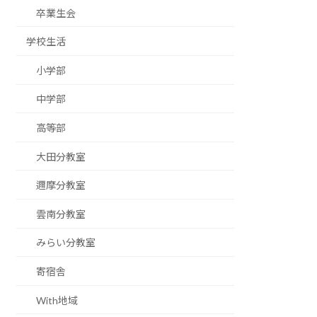
卒業生会
学校生活
小学部
中学部
高等部
大田分教室
邇摩分教室
雲南分教室
みらい分教室
寄宿舎
With地域