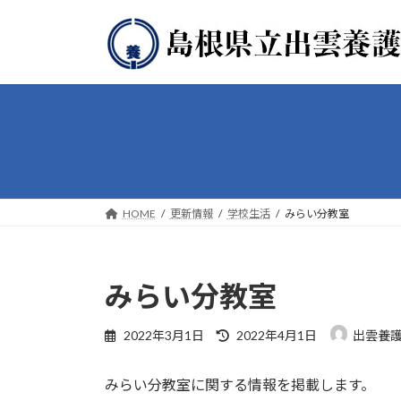
コ
ナ
ン
ビ
テ
ゲ
ン
ー
ツ
シ
へ
ョ
ス
ン
キ
に
ッ
移
プ
動
HOME
更新情報
学校生活
みらい分教室
みらい分教室
最
2022年3月1日
2022年4月1日
出雲養
終
更
みらい分教室に関する情報を掲載します。
新