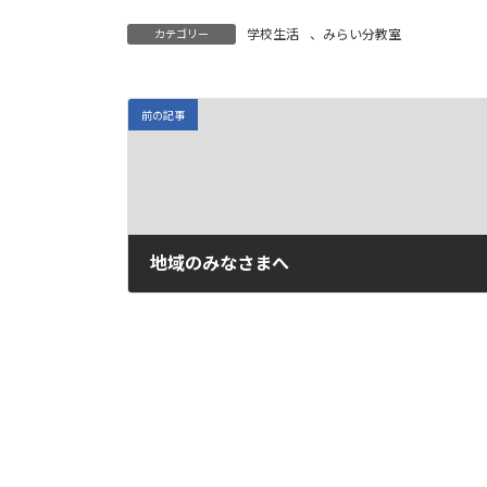
日
時
学校生活
、
みらい分教室
カテゴリー
:
前の記事
地域のみなさまへ
2022年2月13日