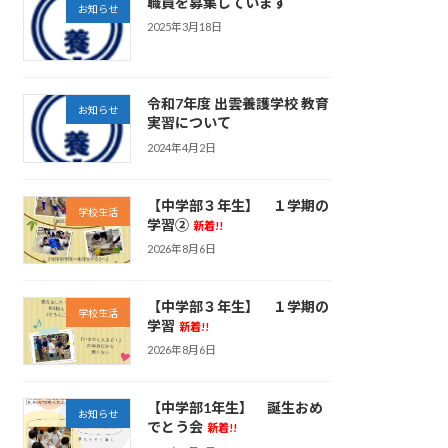
職員を募集しています
お知らせ
2025年3月18日
令和7年度 出雲養護学校 教育
お知らせ
実習について
2024年4月2日
【中学部３年生】 １学期の
学校生活
学習②
新着!!
2026年8月6日
【中学部３年生】 １学期の
学校生活
学習
新着!!
2026年8月6日
【中学部1年生】 誕生おめ
お知らせ
でとう会
新着!!